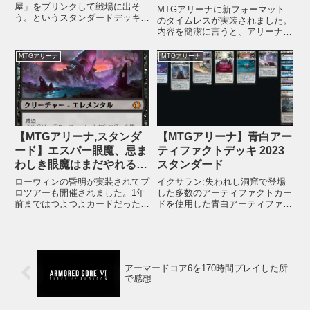
屋」をブリンクして戦場に出そ
MTGアリーナに新フォーマット
う。というスタンダードデッキで
のタイムレスが実装されました。
す。基本は青単アグロの形を取っ
内容を簡潔に言うと、アリーナに
て「水飛沫の門」でブリンクしま
実装されてる全てのカードが使用
す。「稲妻罠の教練者」がカワウ
可能です。また、アルケミーの調
MTGアリーナ
MTGアリーナ
ソなので「水飛沫の門」でブリン
整によって影響を受けたカードも
クすれば1枚ドローが付いてきま
本来の性能に戻っています。モダ
す。...
ンやレガシーやヴィンテージで
猛...
【MTGアリーナ,スタンダ
【MTGアリーナ】青白アー
ード】エスパー眼魔、忌ま
ティファクトデッキ 2023
わしき眼魔はまだやれる！
スタンダード
と思いませんか？
ローウィンの昏明が実装されてプ
イクサラン:失われし洞窟で登場
ロツアーも開催されました。1年
した多数のアーティファクトカー
前まではつよつよカードだった
ドを使用した青白アーティファク
「忌まわしき眼魔」もすでにロー
トデッキです。動きは白単ミッド
トル化してしまうほどカードパワ
レンジのようなもっさり感があり
ーのインフレを感じます。今回、
ますが、大量展開で場を優勢に持
ローウィンの昏明で獲得した新カ
っていき徐々にアドバンテージ差
ードを使用して新しき眼魔を作り
を広げて勝つデッキになりま
アーマードコア6を170時間プレイした所
た...
す。...
で感想