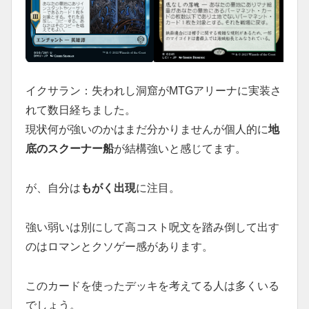
イクサラン：失われし洞窟がMTGアリーナに実装さ
れて数日経ちました。
現状何が強いのかはまだ分かりませんが個人的に
地
底のスクーナー船
が結構強いと感じてます。
が、自分は
もがく出現
に注目。
強い弱いは別にして高コスト呪文を踏み倒して出す
のはロマンとクソゲー感があります。
このカードを使ったデッキを考えてる人は多くいる
でしょう。