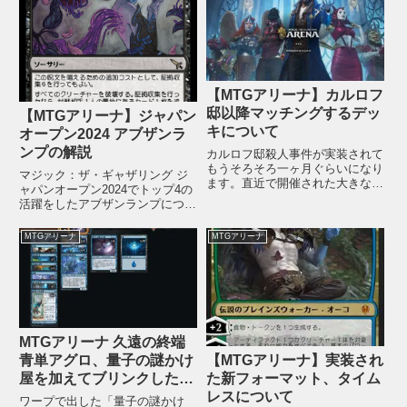
【MTGアリーナ】カルロフ
邸以降マッチングするデッ
【MTGアリーナ】ジャパン
キについて
オープン2024 アブザンラ
ンプの解説
カルロフ邸殺人事件が実装されて
もうそろそろ一ヶ月ぐらいになり
マジック：ザ・ギャザリング ジ
ます。直近で開催された大きな大
ャパンオープン2024でトップ4の
会ではジャパンスタンダードカッ
活躍をしたアブザンランプについ
プでは1位エスパーミッドレン
て解説します。新環境になってか
ジ、2位ドメインランププロツア
らランプデッキはこれまで採用し
MTGアリーナ
MTGアリーナ
ー・カルロフ邸殺人事件では1位
てきた、基本土地タイプを3つ持
ラクドス吸血鬼、2位ボロスヒロ
っていた3色ランドがスタン落ち
イ...
したことで版図の達成がキツ...
MTGアリーナ 久遠の終端
【MTGアリーナ】実装され
青単アグロ、量子の謎かけ
た新フォーマット、タイム
屋を加えてブリンクしたい
レスについて
デッキ
ワープで出した「量子の謎かけ