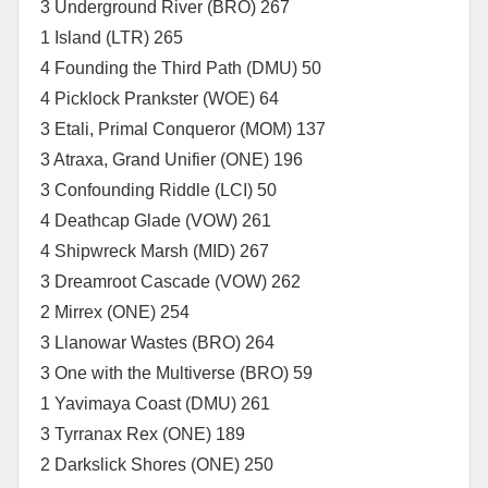
3 Underground River (BRO) 267
1 Island (LTR) 265
4 Founding the Third Path (DMU) 50
4 Picklock Prankster (WOE) 64
3 Etali, Primal Conqueror (MOM) 137
3 Atraxa, Grand Unifier (ONE) 196
3 Confounding Riddle (LCI) 50
4 Deathcap Glade (VOW) 261
4 Shipwreck Marsh (MID) 267
3 Dreamroot Cascade (VOW) 262
2 Mirrex (ONE) 254
3 Llanowar Wastes (BRO) 264
3 One with the Multiverse (BRO) 59
1 Yavimaya Coast (DMU) 261
3 Tyrranax Rex (ONE) 189
2 Darkslick Shores (ONE) 250